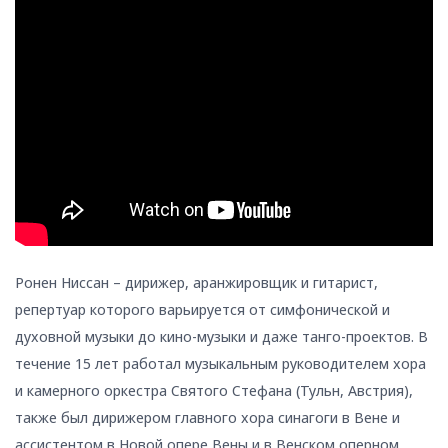
Ронен Ниссан – дирижер, аранжировщик и гитарист,
репертуар которого варьируется от симфонической и
духовной музыки до кино-музыки и даже танго-проектов. В
течение 15 лет работал музыкальным руководителем хора
и камерного оркестра Святого Стефана (Тульн, Австрия),
также был дирижером главного хора синагоги в Вене и
ассистентом в Новой опере Вены и в Венском оперном