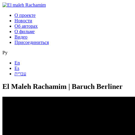
О проекте
Новости
Об авторах
О фильме
Видео
Присоединиться
Ру
En
Es
עברית
El Maleh Rachamim | Baruch Berliner