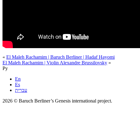
«
El Maleh Rachamim | Baruch Berliner | Hadaf Hayomi
El Maleh Rachamim | Violin Alexandre Brussilovsky
»
Ру
En
Es
עברית
2026 © Baruch Berliner’s Genesis international project.