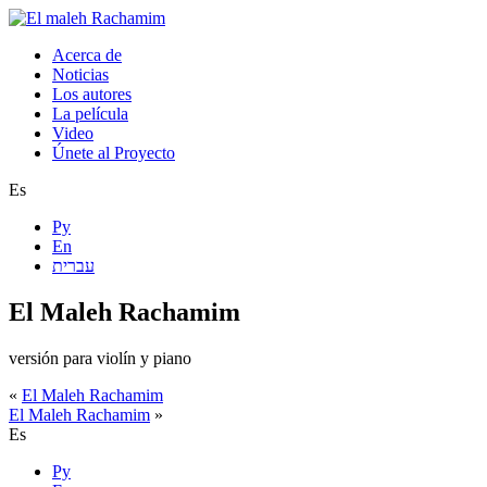
Acerca de
Noticias
Los autores
La película
Video
Únete al Proyecto
Es
Ру
En
עברית
El Maleh Rachamim
versión para violín y piano
«
El Maleh Rachamim
El Maleh Rachamim
»
Es
Ру