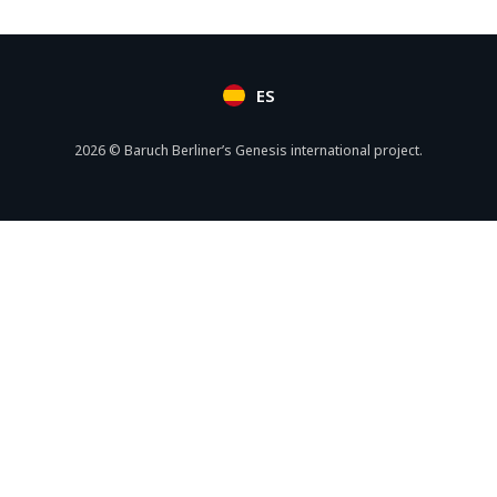
ES
2026 © Baruch Berliner’s Genesis international project.