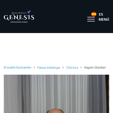
ES
MENÚ
El maleh Rachamim
>
Наша команда
>
Classica
>
Najum Slutzker