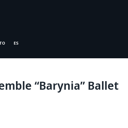
CTO
ES
mble “Barynia” Ballet