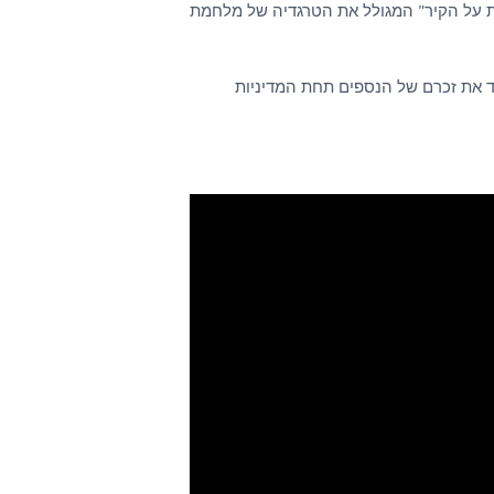
לוצקר וסרגיי קרוצנקו (RIP), הוא פסקול הסרט "הכתובת על הקיר" המגולל את הטרגדיה של מלחמת
 ולכבד את זכרם של הנספים תחת המדיניות