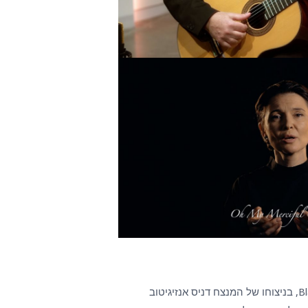
אנסמבל מקהלת Blagovest, בניצוחו של המנצח דניס אנזיגיטוב