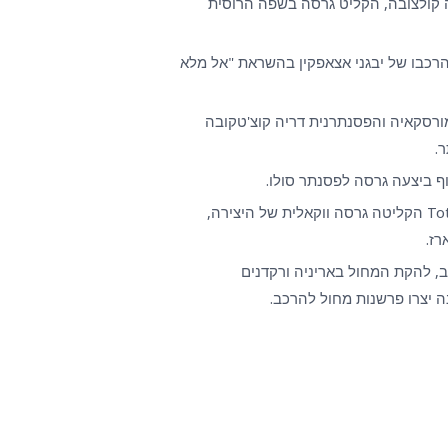
 קולצובה, הקליט גרסה בשפה הרוסית
הרכבו של יבגני אצאפקין בהשראת "אל מלא
ורסקאיה והפסנתרנית דריה קוצ'טקובה
.
ף ביצעה גרסה לפסנתר סולו.
להקת הא-קפלה Total Vocal הקליטה גרסה ווקאלית של היצירה,
רז.
ב, להקת המחול באריניה ורקדנים
 יצרו פרשנות מחול להרכב.