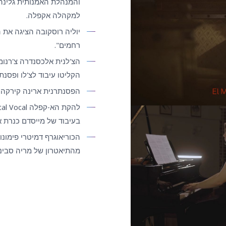
והמנהלת האמנותית גלינה
למקהלה אקפלה.
יוליה רוסקובה הציגה את 
רחמים".
הצ'לנית אלכסנדרה צ'רנומ
הקליטו עיבוד לצ'לו ופסנתר
הפסנתרנית ארינה קירקהו
בעיבוד של מייסדם כנרת א
הכוריאוגרף דמיטרי פימונו
מהתיאטרון של מריה סבינה