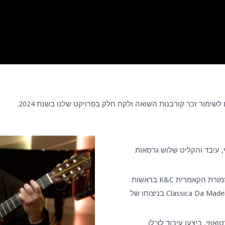
שימור זכר קורבנות השואה ולקח חלק בפרויקט שלנו בשנת 2024.
י, עיבד והקליט שלוש גרסאות
הכנר חייק קזזיאן ביצע את הלחן עם התזמורת הקאמרית K&C בראשות
אלכסנדר גילב והתזמורת הפורטוגזית Classica Da Madeira בניצוחו של
ואוזי, ביצעו עיבוד לצ'לו