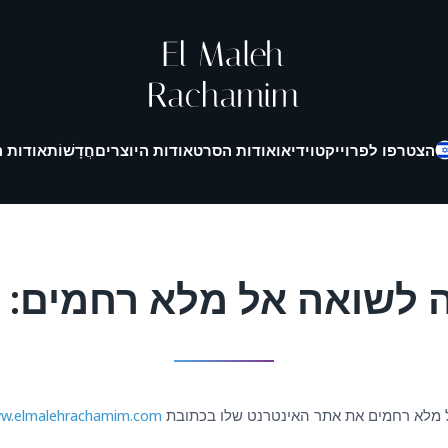
הצטרפו לפרוייקט
וידיאו
אודות הסרט
אודות היוצרים
חֲדָשׁוֹת
אודות ה
אה אל מלא רחמים: 2024 בסקירה
w.elmalehrachamim.com