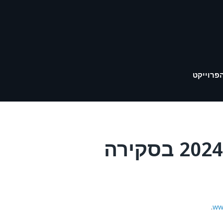
פרוייקט
.
ww