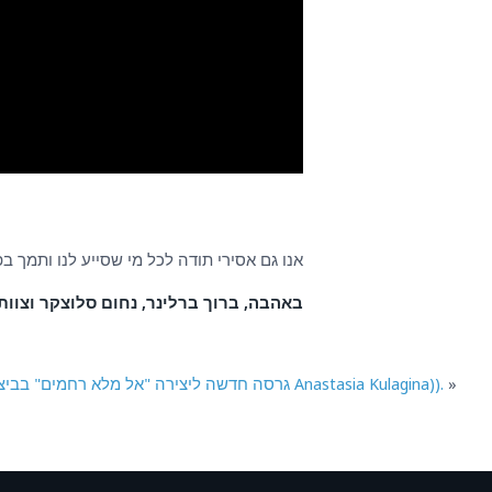
אנו גם אסירי תודה לכל מי שסייע לנו ותמך בפרוי
באהבה, ברוך ברלינר, נחום סלוצקר וצוות הפרויקט הבינלא
»
גרסה חדשה ליצירה "אל מלא רחמים" בביצוע אנסטסיה קולגינה Anastasia Kulagina)).