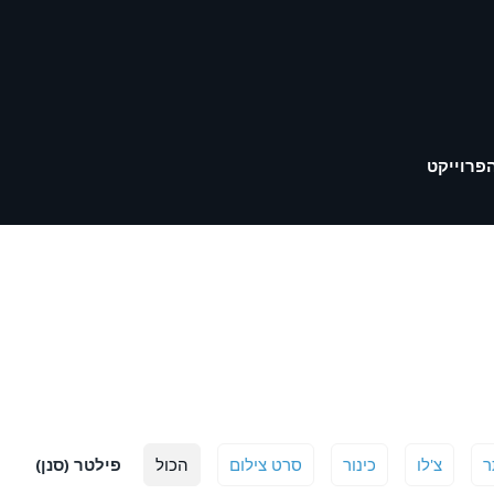
פרוייקט
ר
צ'לו
כינור
סרט צילום
הכול
פילטר (סנן)