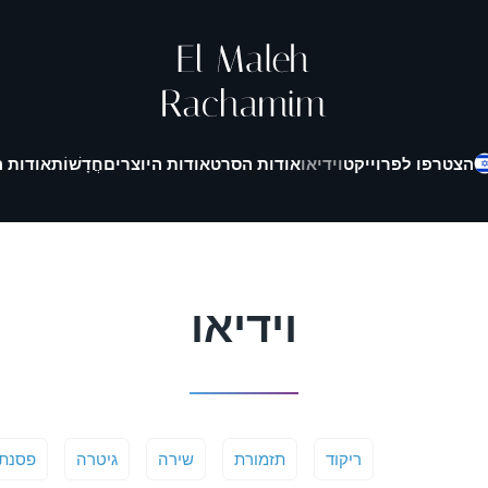
הצטרפו לפרוייקט
וידיאו
אודות הסרט
אודות היוצרים
חֲדָשׁוֹת
אודות ה
וידיאו
ריקוד
תזמורת
שירה
גיטרה
פסנת