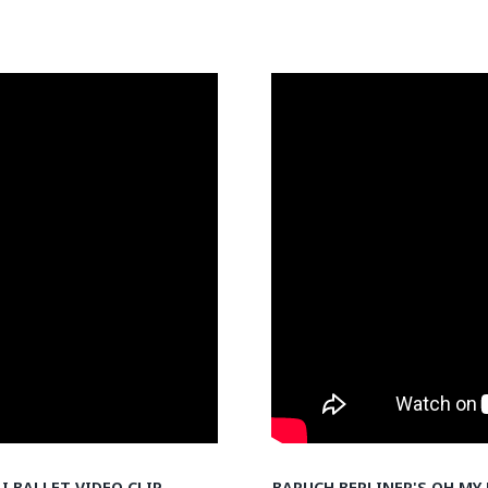
I BALLET VIDEO CLIP
BARUCH BERLINER'S OH MY 