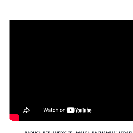
BARUCH BERLINER'S "EL MALEH RACHAMIM" ISRAEL