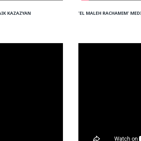
AIK KAZAZYAN
'EL MALEH RACHAMIM' MED