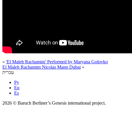
«
'El Maleh Rachamim' Performed by Maryana Golovko
El Maleh Rachamim Nicolas Mann Dubai
»
עברית
Ру
En
Es
2026 © Baruch Berliner’s Genesis international project.