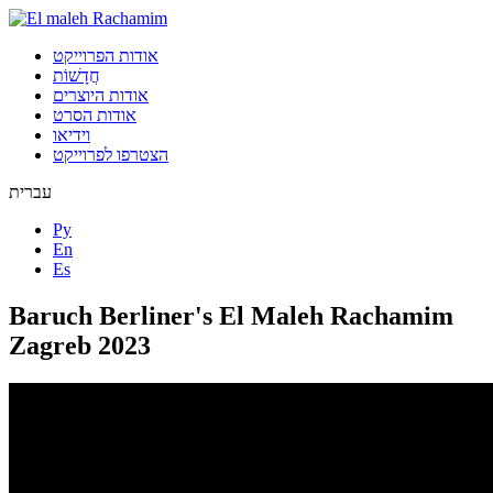
אודות הפרוייקט
חֲדָשׁוֹת
אודות היוצרים
אודות הסרט
וידיאו
הצטרפו לפרוייקט
עברית
Ру
En
Es
Baruch Berliner's El Maleh Rachamim
Zagreb 2023