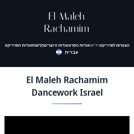
הצטרפו לפרוייקט
וידיאו
אודות הסרט
אודות היוצרים
חֲדָשׁוֹת
אודות הפרוייקט
עברית
El Maleh Rachamim
Dancework Israel